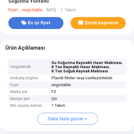
Soğutma Yöntemi
Fiyat：negotiable
MOQ：1 Takım
En iyi fiyat
Şimdi başvurun
Ürün Açıklaması
,
Su Soğutma Kaynaklı Hasır Makinası
Vurgulamak
,
8 Ton Kaynaklı Hasır Makinası
8 Ton Soğuk Kaynak Makinası
Ambalaj bilgileri
Plastik filmler veya özelleştirilebilir.
Fiyat
negotiable
Marka adı
FZ
Menşe yeri
Çin
Min sipariş miktarı
1 Takım
Daha fazla göster