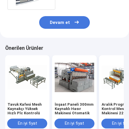
Devam et
Önerilen Ürünler
Tavuk Kafesi Mesh
İnşaat Paneli 300mm
Aralık Progra
Kaynakçı Yüksek
Kaynaklı Hasır
Kontrol Mesh 
Hızlı Plc Kontrolü
Makinesi Otomatik
Makinesi 220v
En iyi fiyat
En iyi fiyat
En iyi fiy