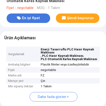
Otomatik Kafes Kaynak Makinesi
Fiyat：negotiable
MOQ：1 Takım
En iyi fiyat
Şimdi başvurun
Ürün Açıklaması
Enerji Tasarruflu PLC Hasır Kaynak
Makinası
Vurgulamak
,
,
PLC Hasır Kaynak Makinası
PLC Otomatik Kafes Kaynak Makinası
Ambalaj bilgileri
Plastik filmler veya özelleştirilebilir.
Fiyat
negotiable
Marka adı
FZ
Menşe yeri
Çin
Min sipariş miktarı
1 Takım
Daha fazla göster