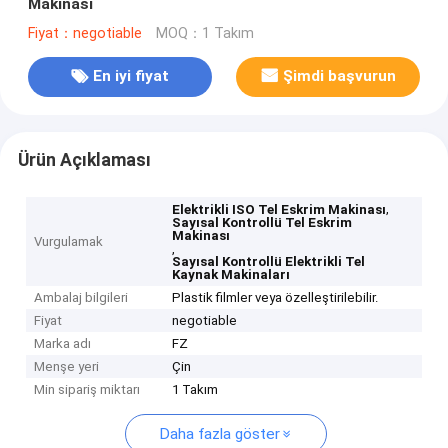
Makinası
Fiyat：negotiable
MOQ：1 Takım
En iyi fiyat
Şimdi başvurun
Ürün Açıklaması
,
Elektrikli ISO Tel Eskrim Makinası
Sayısal Kontrollü Tel Eskrim
Makinası
Vurgulamak
,
Sayısal Kontrollü Elektrikli Tel
Kaynak Makinaları
Ambalaj bilgileri
Plastik filmler veya özelleştirilebilir.
Fiyat
negotiable
Marka adı
FZ
Menşe yeri
Çin
Min sipariş miktarı
1 Takım
Daha fazla göster